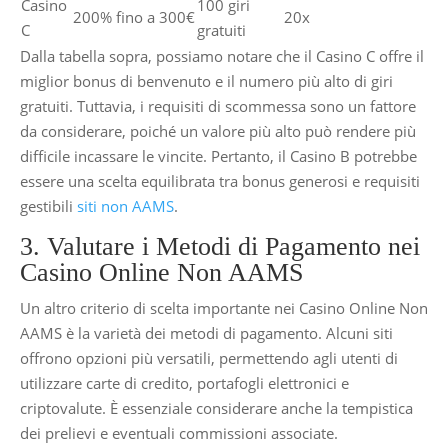
Casino
100 giri
200% fino a 300€
20x
C
gratuiti
Dalla tabella sopra, possiamo notare che il Casino C offre il
miglior bonus di benvenuto e il numero più alto di giri
gratuiti. Tuttavia, i requisiti di scommessa sono un fattore
da considerare, poiché un valore più alto può rendere più
difficile incassare le vincite. Pertanto, il Casino B potrebbe
essere una scelta equilibrata tra bonus generosi e requisiti
gestibili
siti non AAMS
.
3. Valutare i Metodi di Pagamento nei
Casino Online Non AAMS
Un altro criterio di scelta importante nei Casino Online Non
AAMS è la varietà dei metodi di pagamento. Alcuni siti
offrono opzioni più versatili, permettendo agli utenti di
utilizzare carte di credito, portafogli elettronici e
criptovalute. È essenziale considerare anche la tempistica
dei prelievi e eventuali commissioni associate.