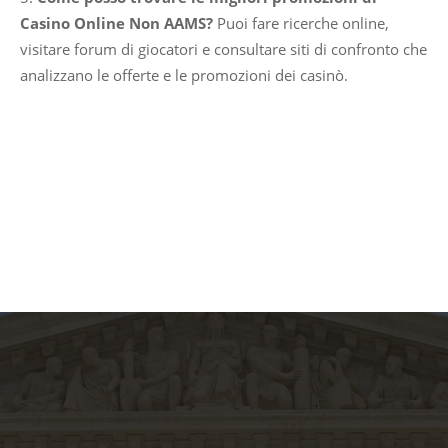
Casino Online Non AAMS?
Puoi fare ricerche online,
visitare forum di giocatori e consultare siti di confronto che
analizzano le offerte e le promozioni dei casinò.
20 Years