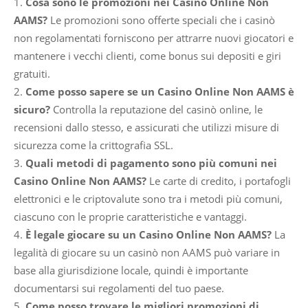
Cosa sono le promozioni nei Casino Online Non
AAMS?
Le promozioni sono offerte speciali che i casinò
non regolamentati forniscono per attrarre nuovi giocatori e
mantenere i vecchi clienti, come bonus sui depositi e giri
gratuiti.
Come posso sapere se un Casino Online Non AAMS è
sicuro?
Controlla la reputazione del casinò online, le
recensioni dallo stesso, e assicurati che utilizzi misure di
sicurezza come la crittografia SSL.
Quali metodi di pagamento sono più comuni nei
Casino Online Non AAMS?
Le carte di credito, i portafogli
elettronici e le criptovalute sono tra i metodi più comuni,
ciascuno con le proprie caratteristiche e vantaggi.
È legale giocare su un Casino Online Non AAMS?
La
legalità di giocare su un casinò non AAMS può variare in
base alla giurisdizione locale, quindi è importante
documentarsi sui regolamenti del tuo paese.
Come posso trovare le migliori promozioni di