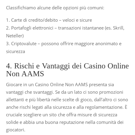
Classifichiamo alcune delle opzioni più comuni:
Carte di credito/debito – veloci e sicure
Portafogli elettronici – transazioni istantanee (es. Skrill,
Neteller)
Criptovalute – possono offrire maggiore anonimato e
sicurezza
4. Rischi e Vantaggi dei Casino Online
Non AAMS
Giocare in un Casino Online Non AAMS presenta sia
vantaggi che svantaggi. Se da un lato ci sono promozioni
allettanti e più libertà nelle scelte di gioco, dall’altro ci sono
anche rischi legati alla sicurezza e alla regolamentazione. È
cruciale scegliere un sito che offra misure di sicurezza
solide e abbia una buona reputazione nella comunità dei
giocatori.